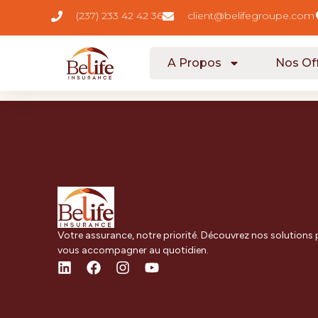
contenu
(237) 233 42 42 36
client@belifegroupe.com
principal
A Propos
Nos Of
Votre assurance, notre priorité. Découvrez nos solutions
vous accompagner au quotidien.