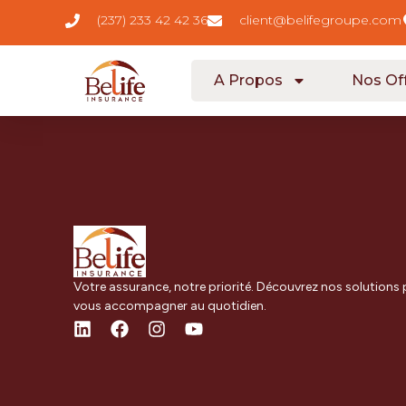
contenu
(237) 233 42 42 36
client@belifegroupe.com
principal
A Propos
Nos Of
Votre assurance, notre priorité. Découvrez nos solutions
vous accompagner au quotidien.