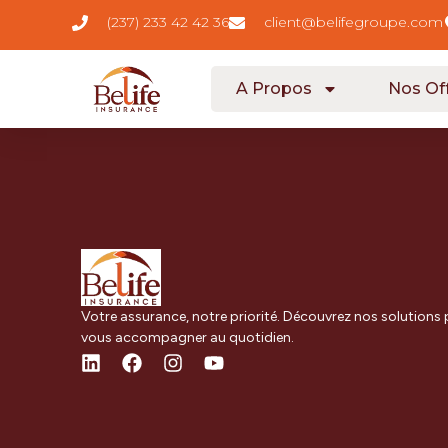
contenu
(237) 233 42 42 36
client@belifegroupe.com
principal
A Propos
Nos Of
Votre assurance, notre priorité. Découvrez nos solutions
vous accompagner au quotidien.