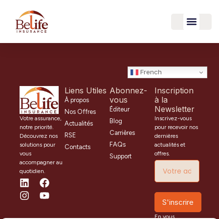
contenu
principal
French
Liens Utiles
Abonnez-
Inscription
vous
à la
À propos
Newsletter
Éditeur
Nos Offres
Inscrivez-vous
Votre assurance,
Blog
Actualités
pour recevoir nos
notre priorité.
Carrières
RSE
dernières
Découvrez nos
FAQs
actualités et
solutions pour
Contacts
offres.
vous
Support
accompagner au
quotidien.
S'inscrire
En vous