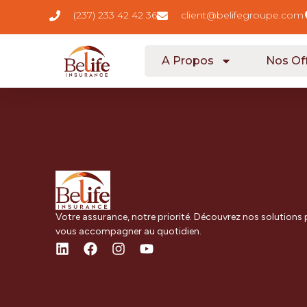
contenu
(237) 233 42 42 36
client@belifegroupe.com
principal
A Propos
Nos Of
Votre assurance, notre priorité. Découvrez nos solutions
vous accompagner au quotidien.