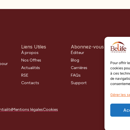
Liens Utiles
Abonnez-vous
Insc
À propos
Éditeur
Inscr
Nos Offres
Blog
Pour offrir 
 pour
Actualités
Carrières
cookies pour
à ces techn
En v
RSE
FAQs
de navigatio
Contacts
Support
consentement
Gérer les s
tialité
Mentions légales
Cookies
Ac