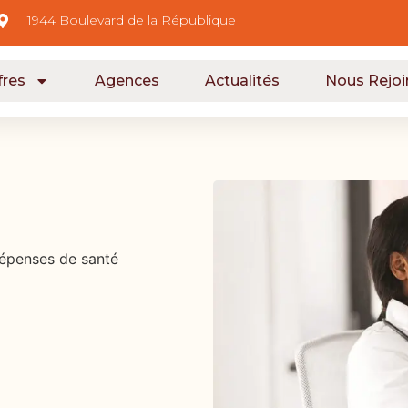
1944 Boulevard de la République
fres
Agences
Actualités
Nous Rejoi
épenses de santé