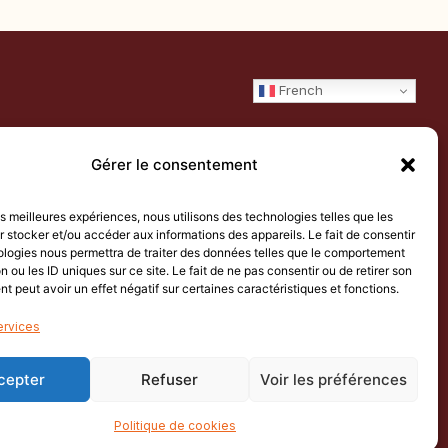
French
ription à la Newsletter
Gérer le consentement
ivez-vous pour recevoir nos dernières actualités et offres.
les meilleures expériences, nous utilisons des technologies telles que les
S'inscrire
 stocker et/ou accéder aux informations des appareils. Le fait de consentir
ologies nous permettra de traiter des données telles que le comportement
ous inscrivant, vous acceptez nos Conditions Générales.
n ou les ID uniques sur ce site. Le fait de ne pas consentir ou de retirer son
 peut avoir un effet négatif sur certaines caractéristiques et fonctions.
ervices
cepter
Refuser
Voir les préférences
Politique de cookies